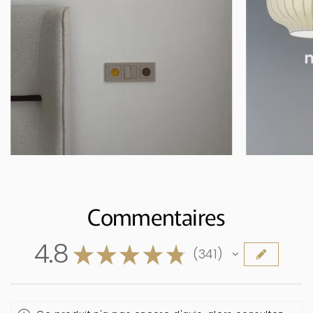
Commentaires
4.8
★
★
★
★
★
341
341