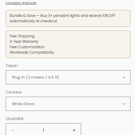
Livraison gratuite
régulier
Bundle & Save — Buy 3+ pendant lights and receive 10% OFF
automatically at checkout.
Free Shipping
3-Year Warranty
Free Customization
Worldwide Compatibility
Taper
Couleur
Quantité
Diminuer
Augmenter