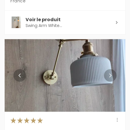
France
Voir le produit
Swing Arm White...
★
★
★
★
★