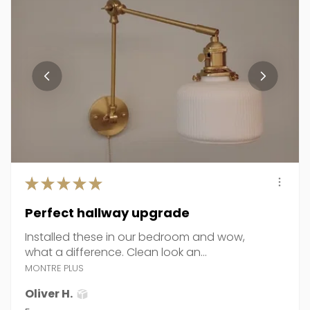
★
★
★
★
★
Perfect hallway upgrade
Installed these in our bedroom and wow,
what a difference. Clean look an...
MONTRE PLUS
Oliver H.