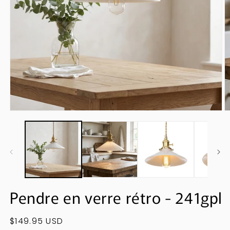
Médias
M
ouverts
o
1
2
en
e
modal
m
Pendre en verre rétro - 241gpl
Prix
$149.95 USD