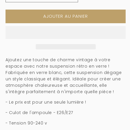
la
la
quantité
quantité
AJOUTER AU PANIER
pour
pour
Pendre
Pendre
en
en
verre
verre
rétro
rétro
-
-
241gpl
241gpl
Ajoutez une touche de charme vintage à votre
espace avec notre suspension rétro en verre !
Fabriquée en verre blanc, cette suspension dégage
un style classique et élégant. Idéale pour créer une
atmosphère chaleureuse et accueillante, elle
s'intègre parfaitement à n'importe quelle pièce !
- Le prix est pour une seule lumière !
- Culot de l'ampoule - E26/E27
- Tension 90-240 v