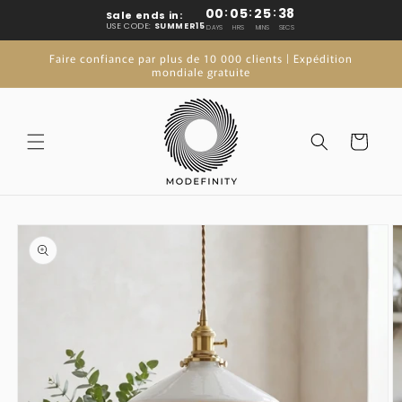
Passer
00
:
05
:
25
:
37
Sale ends in:
au
USE CODE:
SUMMER15
DAYS
HRS
MINS
SECS
contenu
Faire confiance par plus de 10 000 clients | Expédition
mondiale gratuite
Chariot
Passez aux
informations
du produit