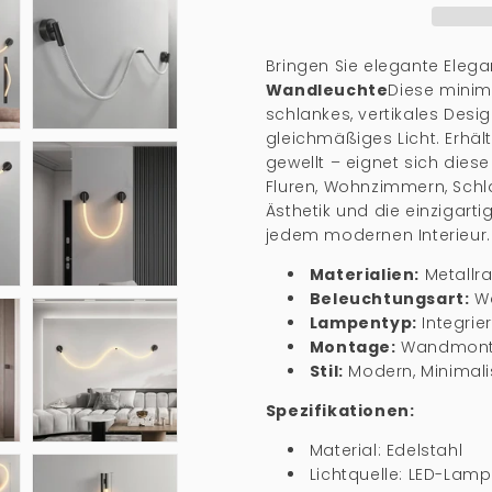
Bringen Sie elegante Ele
Wandleuchte
Diese minim
schlankes, vertikales Desig
gleichmäßiges Licht. Erhäl
gewellt – eignet sich diese
Fluren, Wohnzimmern, Schl
Ästhetik und die einzigart
jedem modernen Interieur.
Materialien:
Metallra
Beleuchtungsart:
Wa
Lampentyp:
Integrier
Montage:
Wandmonta
Stil:
Modern, Minimali
Spezifikationen:
Material:
Edelstahl
Lichtquelle: LED-Lam