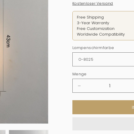
Preis
Kostenloser Versand
Free Shipping
3-Year Warranty
Free Customization
Worldwide Compatibility
Lampenschirmfarbe
Menge
Menge
verringern
für
Moderne
lineare
LED
-
Wandleuchten