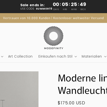
00
:
05
:
25
:
47
Sale ends in:
USE CODE:
SUMMER15
DAYS
HRS
MINS
SECS
Vertrauen von 10.000 Kunden | Kostenloser weltweiter Versand
Art Collection
Einkaufen nach Stil
Materialien
Moderne li
Wandleuch
Regulärer
$175.00 USD