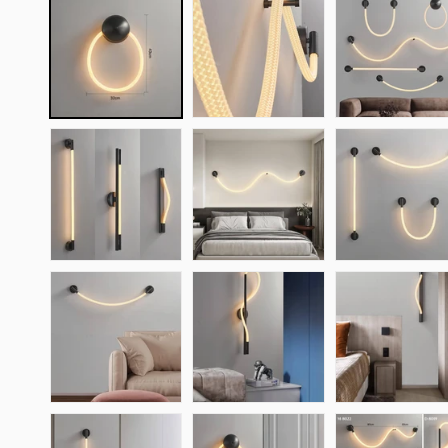
1
im
Modal