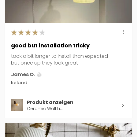
★
★
★
★
★
good but installation tricky
took a bit longer to install than expected
but once up they look great
James O.
Ireland
Produkt anzeigen
Ceramic Wall Li...