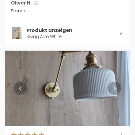
Oliver H.
France
Produkt anzeigen
Swing Arm White...
★
★
★
★
★