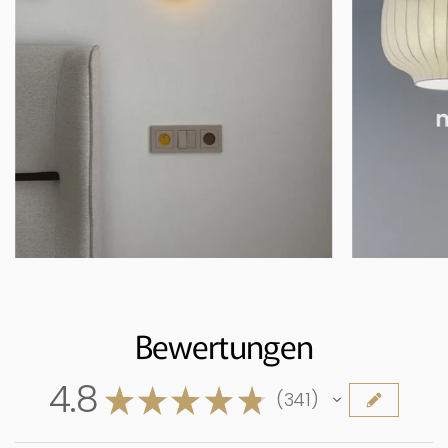
Bewertungen
4.8
★
★
★
★
★
341
341