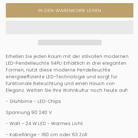
für
für
IN DEN WARENKORB LEGEN
LED
LED
moderne
moderne
Anhängerlicht
Anhängerlicht
-
-
114pl
114pl
Erhellen Sie jeden Raum mit der stilvollen modernen
LED-Pendelleuchte 114PL! Erhältlich in drei eleganten
Formen, nutzt diese moderne Pendelleuchte
energieeffiziente LED-Technologie und sorgt für
funktionale Beleuchtung und einen Hauch von
Eleganz. Werten Sie Ihre Wohnkultur noch heute auf!
- Glühbirne - LED-Chips
Spannung 90 240 V
- Watt - 24 W LED - Warmes Licht
- Kabellänge - 160 cm oder 63 Zoll