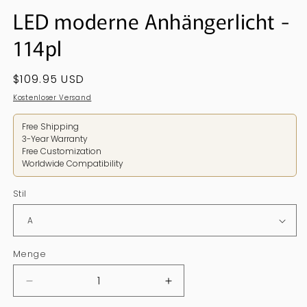
LED moderne Anhängerlicht -
114pl
Regulärer
$109.95 USD
Preis
Kostenloser Versand
Free Shipping
3-Year Warranty
Free Customization
Worldwide Compatibility
Stil
Menge
Menge
Menge
verringern
erhöhen