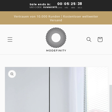
Überspringen
00
:
05
:
25
:
37
Sale ends in:
Sie zu
USE CODE:
SUMMER15
DAYS
HRS
MINS
SECS
Inhalten
Vertrauen von 10.000 Kunden | Kostenloser weltweiter
Versand
Wagen
rspringen Sie
duktinformationen