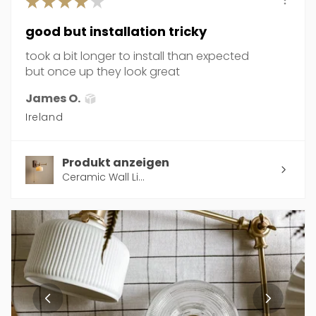
★
★
★
★
★
good but installation tricky
took a bit longer to install than expected
but once up they look great
James O.
Ireland
Produkt anzeigen
Ceramic Wall Li...