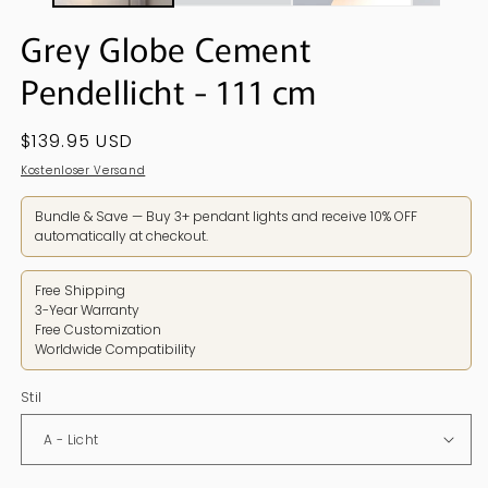
Grey Globe Cement
Pendellicht - 111 cm
Regulärer
$139.95 USD
Preis
Kostenloser Versand
Bundle & Save — Buy 3+ pendant lights and receive 10% OFF
automatically at checkout.
Free Shipping
3-Year Warranty
Free Customization
Worldwide Compatibility
Stil