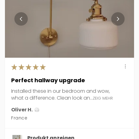
★
★
★
★
★
Perfect hallway upgrade
Installed these in our bedroom and wow,
what a difference. Clean look an...
ZEIG MEHR
Oliver H.
France
Produkt anzeigen