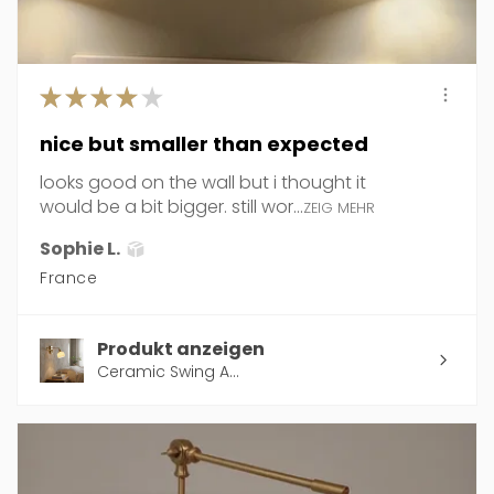
★
★
★
★
★
nice but smaller than expected
looks good on the wall but i thought it
would be a bit bigger. still wor...
ZEIG MEHR
Sophie L.
France
Produkt anzeigen
Ceramic Swing A...