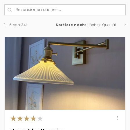
1 - 6 von 341
Sortiere nach:
★
★
★
★
★