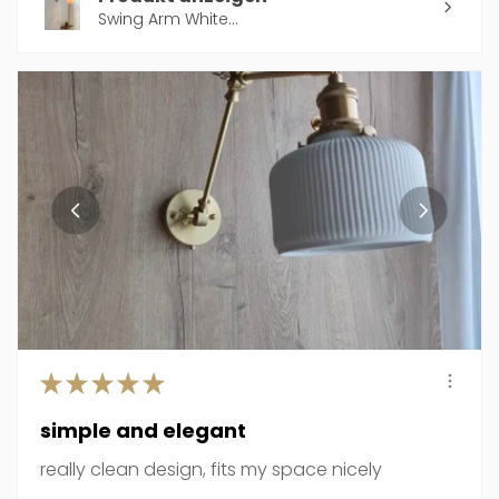
Swing Arm White...
★
★
★
★
★
simple and elegant
really clean design, fits my space nicely