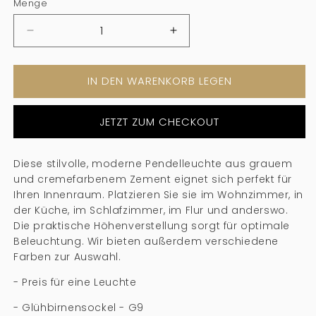
Menge
Menge
Menge
verringern
erhöhen
für
für
IN DEN WARENKORB LEGEN
Grey
Grey
Globe
Globe
Cement
Cement
JETZT ZUM CHECKOUT
Pendellicht
Pendellicht
-
-
111
111
Diese stilvolle, moderne Pendelleuchte aus grauem
cm
cm
und cremefarbenem Zement eignet sich perfekt für
Ihren Innenraum. Platzieren Sie sie im Wohnzimmer, in
der Küche, im Schlafzimmer, im Flur und anderswo.
Die praktische Höhenverstellung sorgt für optimale
Beleuchtung. Wir bieten außerdem verschiedene
Farben zur Auswahl.
- Preis für eine Leuchte
- Glühbirnensockel - G9